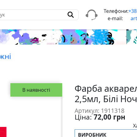
Телефони:
+38
e-mail:
ar
жнi
Фарба акварел
В наявності
2,5мл, Білі Ноч
Артикул: 1911318
Ціна:
72,00 грн
Х
ВИРОБНИК