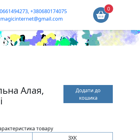
0
0661494273, +380680174075
tmagicinternet@gmail.com
ьна Алая,
Додати до
кошика
і
арактеристика товару
ЗХК