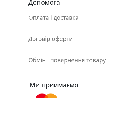
т
Допомога
а
е
Оплата і доставка
т
ю
д
Договір оферти
н
и
к
Обмін і повернення товару
и
П
Ми приймаємо
о
з
о
л
о
т
Ми у соцмережах
а