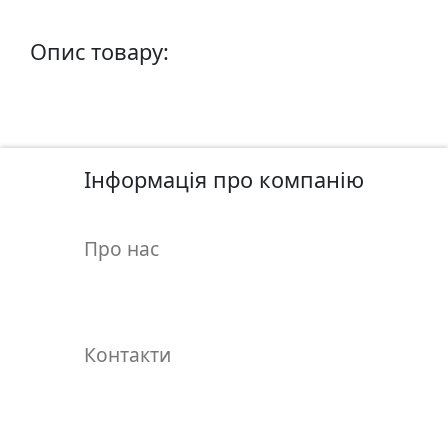
у
л
Опис товару:
ь
п
т
у
р
Інформація про компанію
а
М
Про нас
о
л
ь
б
Контакти
е
р
т
и