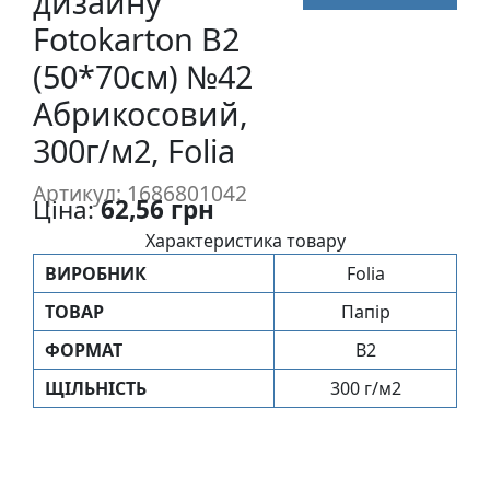
дизайну
п
Fotokarton B2
и
(50*70см) №42
с
Абрикосовий,
Л
300г/м2, Folia
і
н
Артикул: 1686801042
Ціна:
62,56 грн
о
г
Характеристика товару
р
ВИРОБНИК
Folia
а
ТОВАР
Папір
в
ю
ФОРМАТ
B2
р
ЩIЛЬНIСТЬ
300 г/м2
а
.
С
к