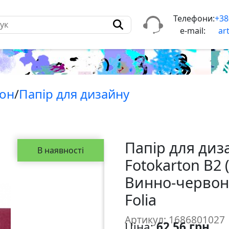
Телефони:
+38
e-mail:
ar
тон
/
Папiр для дизайну
Папір для диз
В наявності
Fotokarton B2
Винно-червони
Folia
Артикул: 1686801027
Ціна:
62,56 грн