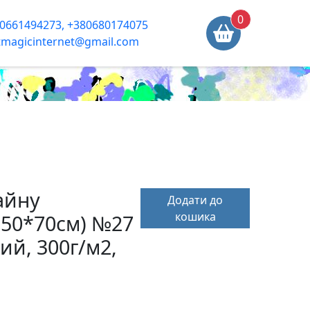
0
0661494273, +380680174075
tmagicinternet@gmail.com
айну
Додати до
кошика
 (50*70см) №27
й, 300г/м2,