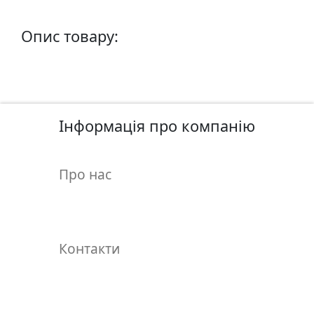
у
л
Опис товару:
ь
п
т
у
р
Інформація про компанію
а
М
Про нас
о
л
ь
б
Контакти
е
р
т
и