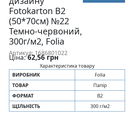
дизайну
п
Fotokarton B2
и
(50*70см) №22
с
Темно-червоний,
Л
300г/м2, Folia
і
н
Артикул: 1686801022
Ціна:
62,56 грн
о
г
Характеристика товару
р
ВИРОБНИК
Folia
а
ТОВАР
Папір
в
ю
ФОРМАТ
B2
р
ЩIЛЬНIСТЬ
300 г/м2
а
.
С
к