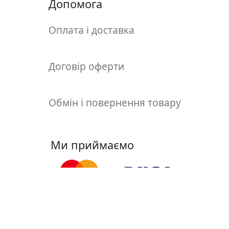
т
Допомога
а
е
Оплата і доставка
т
ю
д
Договір оферти
н
и
к
Обмін і повернення товару
и
П
Ми приймаємо
о
з
о
л
о
т
Ми у соцмережах
а