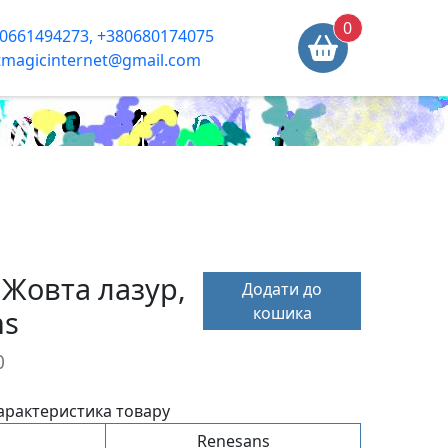
0
0661494273, +380680174075
tmagicinternet@gmail.com
 Жовта лазур,
Додати до
кошика
ns
0
арактеристика товару
Renesans