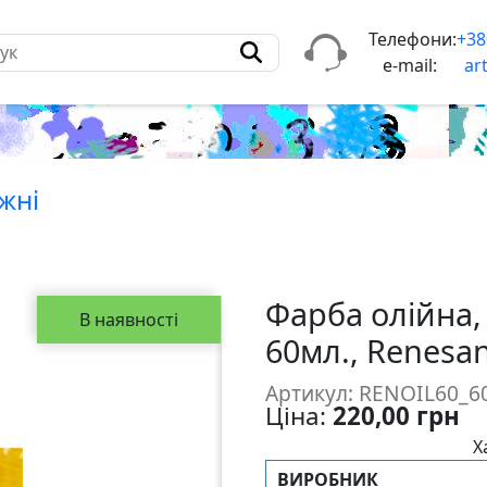
Телефони:
+38
e-mail:
ar
жнi
Фарба олійна,
В наявності
60мл., Renesa
Артикул: RENOIL60_6
Ціна:
220,00 грн
Х
ВИРОБНИК