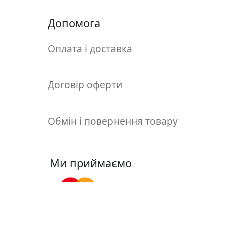
т
а
Допомога
е
т
Оплата і доставка
ю
д
н
Договір оферти
и
к
и
Обмін і повернення товару
П
о
Ми приймаємо
з
о
л
о
т
а