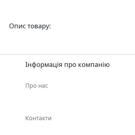
у
л
ь
п
Опис товару:
т
у
р
а
Інформація про компанію
М
о
Про нас
л
ь
б
е
р
Контакти
т
и