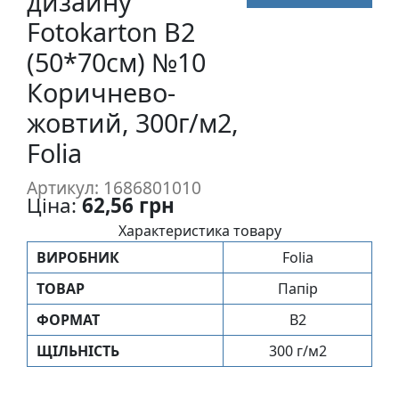
дизайну
п
Fotokarton B2
и
(50*70см) №10
с
Коричнево-
Л
жовтий, 300г/м2,
і
Folia
н
о
Артикул: 1686801010
г
Ціна:
62,56 грн
р
Характеристика товару
а
в
ВИРОБНИК
Folia
ю
ТОВАР
Папір
р
ФОРМАТ
B2
а
.
ЩIЛЬНIСТЬ
300 г/м2
С
к