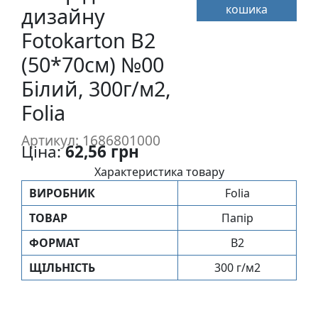
кошика
п
дизайну
и
Fotokarton B2
с
(50*70см) №00
Білий, 300г/м2,
Л
і
Folia
н
о
Артикул: 1686801000
Ціна:
62,56 грн
г
р
Характеристика товару
а
ВИРОБНИК
Folia
в
ТОВАР
Папір
ю
р
ФОРМАТ
B2
а
ЩIЛЬНIСТЬ
300 г/м2
.
С
к