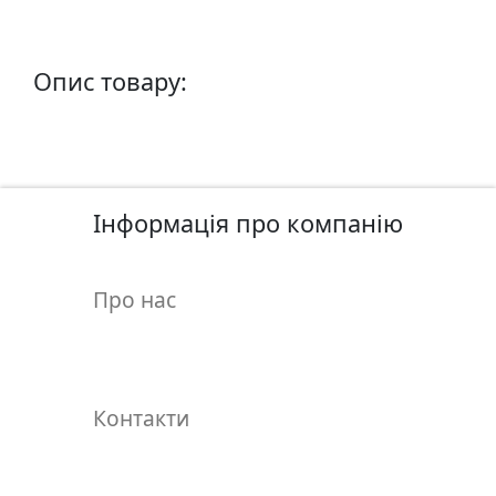
у
л
ь
Опис товару:
п
т
у
р
а
Інформація про компанію
М
о
Про нас
л
ь
б
е
Контакти
р
т
и