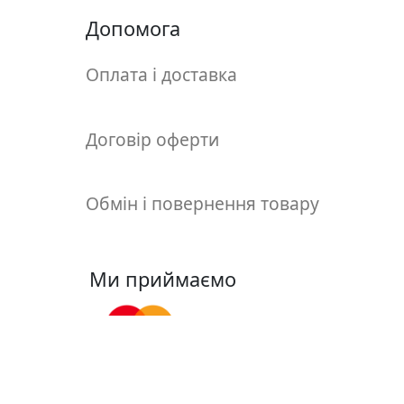
т
Допомога
а
е
т
Оплата і доставка
ю
д
н
Договір оферти
и
к
и
Обмін і повернення товару
П
о
Ми приймаємо
з
о
л
о
т
а