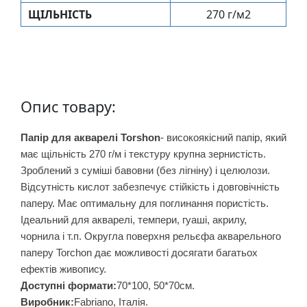
у
ЩIЛЬНIСТЬ
270 г/м2
л
ь
п
т
у
Опис товару:
р
а
Папір для акварелі Torshon
- високоякісний папір, який
має щільність 270 г/м і текстуру крупна зернистість.
М
Зроблений з суміші бавовни (без лігніну) і целюлози.
о
Відсутність кислот забезпечує стійкість і довговічність
л
паперу. Має оптимальну для поглинання пористість.
ь
Ідеальний для акварелі, темпери, гуаші, акрилу,
б
чорнила і т.п. Округла поверхня рельєфа акварельного
е
паперу Torchon дає можливості досягати багатьох
р
ефектів живопису.
т
Доступні формати:
70*100, 50*70см.
и
Виробник:
Fabriano, Італія.