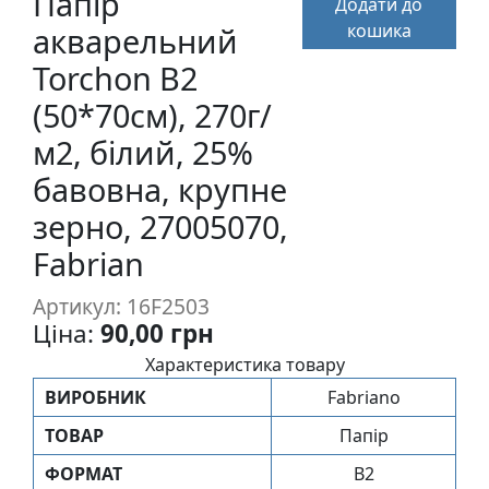
Папір
Додати до
п
кошика
акварельний
и
с
Torchon B2
(50*70см), 270г/
Л
м2, білий, 25%
і
бавовна, крупне
н
о
зерно, 27005070,
г
Fabrian
р
а
Артикул: 16F2503
в
Ціна:
90,00 грн
ю
Характеристика товару
р
а
ВИРОБНИК
Fabriano
.
ТОВАР
Папір
С
к
ФОРМАТ
B2