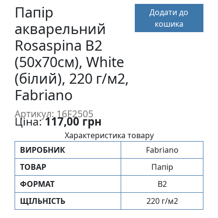
п
Папір
Додати до
и
кошика
акварельний
с
Rosaspina B2
(50x70см), White
Л
і
(білий), 220 г/м2,
н
Fabriano
о
г
Артикул: 16F2505
р
Ціна:
117,00 грн
а
Характеристика товару
в
ВИРОБНИК
Fabriano
ю
р
ТОВАР
Папір
а
ФОРМАТ
B2
.
С
ЩIЛЬНIСТЬ
220 г/м2
к