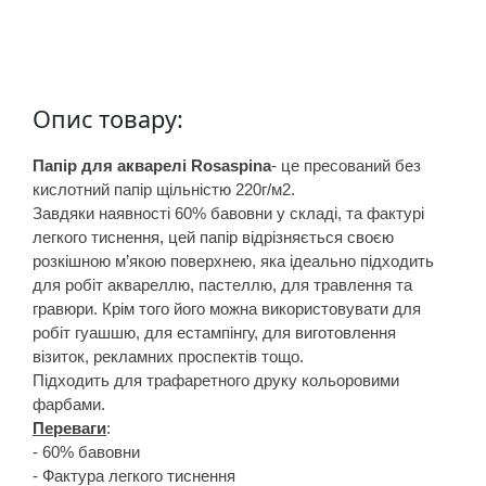
у
л
ь
п
т
Опис товару:
у
р
Папір для акварелі Rosaspina
- це пресований без
кислотний папір щільністю 220г/м2.
а
Завдяки наявності 60% бавовни у складі, та фактурі
легкого тиснення, цей папір відрізняється своєю
М
розкішною м’якою поверхнею, яка ідеально підходить
о
для робіт аквареллю, пастеллю, для травлення та
л
гравюри. Крім того його можна використовувати для
ь
робіт гуашшю, для естампінгу, для виготовлення
візиток, рекламних проспектів тощо.
б
Підходить для трафаретного друку кольоровими
е
фарбами.
р
Переваги
:
т
- 60% бавовни
и
- Фактура легкого тиснення