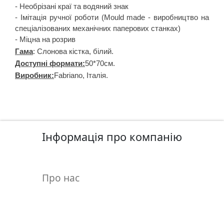
т
- Необрізані краї та водяний знак
а
- Імітація ручної роботи (Mould made - виробництво на
е
спеціалізованих механічних паперових станках)
т
- Міцна на розрив
ю
Гама
: Слонова кістка, білий.
д
Доступні формати:
50*70см.
н
Виробник:
Fabriano, Італія.
и
к
и
Інформація про компанію
П
о
з
о
Про нас
л
о
т
а