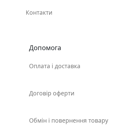
.
Контакти
Р
е
с
т
а
Допомога
в
р
Оплата і доставка
а
ц
i
я
Договір оферти
П
о
Обмін і повернення товару
л
о
т