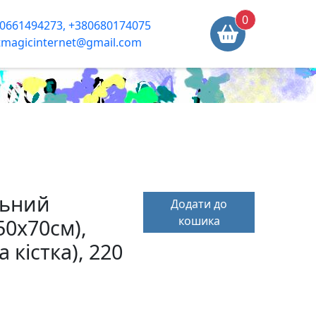
0
0661494273, +380680174075
tmagicinternet@gmail.com
льний
Додати до
кошика
50x70см),
 кістка), 220