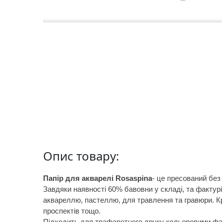
а
р
т
о
н
Г
р
а
ф
i
к
а
Опис товару:
Папір для акварелі Rosaspina
- це пресований без
Ж
Завдяки наявності 60% бавовни у складі, та фактурі
и
аквареллю, пастеллю, для травлення та гравюри. Кр
в
проспектів тощо.
о
Підходить для трафаретного друку кольоровими ф