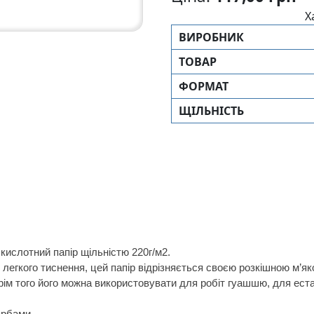
Х
ВИРОБНИК
ТОВАР
ФОРМАТ
ЩIЛЬНIСТЬ
 кислотний папір щільністю 220г/м2.
 легкого тиснення, цей папір відрізняється своєю розкішною м’я
ім того його можна використовувати для робіт гуашшю, для еста
арбами.