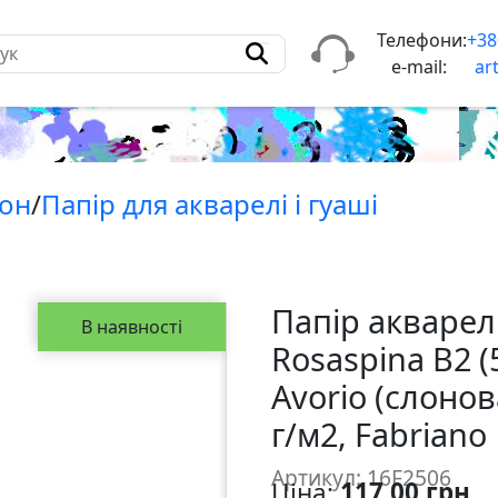
Телефони:
+38
e-mail:
ar
тон
/
Папiр для акварелi і гуаші
Папір акваре
В наявності
Rosaspina B2 (
Avorio (слонова
г/м2, Fabriano
Артикул: 16F2506
Ціна:
117,00 грн