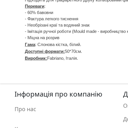
п
Переваги
:
и
- 60% бавовни
с
- Фактура легкого тиснення
- Необрізані краї та водяний знак
- Імітація ручної роботи (Mould made - виробництво
Л
- Міцна на розрив
і
Гама
: Слонова кістка, білий.
н
Доступні формати:
50*70см.
о
Виробник:
Fabriano, Італія.
г
р
а
в
ю
Інформація про компанію
Д
р
а
О
Про нас
.
С
Д
к