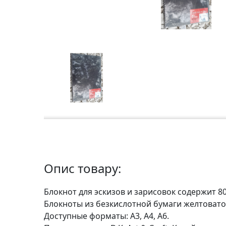
а
р
т
о
н
Г
р
а
ф
i
к
а
Опис товару:
Ж
Блокнот для эскизов и зарисовок содержит 80
и
Блокноты из безкислотной бумаги желтовато
в
Доступные форматы: А3, А4, А6.
о