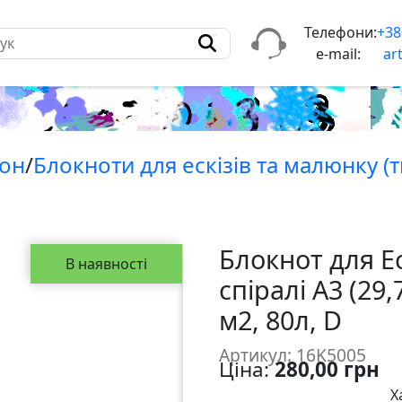
Телефони:
+38
e-mail:
ar
тон
/
Блокноти для ескiзiв та малюнку (
Блокнот для Ес
В наявності
спіралі А3 (29,
м2, 80л, D
Артикул: 16K5005
Ціна:
280,00 грн
Х