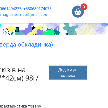
0
0661494273, +380680174075
tmagicinternet@gmail.com
тверда обкладинка)
кізів на
Додати до
кошика
7*42см) 98г/
арактеристика товару