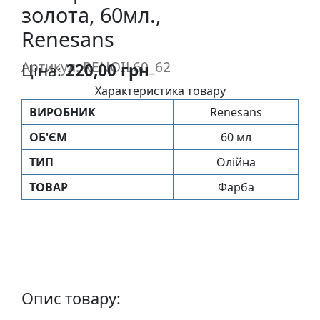
золота, 60мл.,
п
и
Renesans
с
Артикул: RENOIL60_62
Ціна:
220,00 грн
Л
Характеристика товару
і
ВИРОБНИК
Renesans
н
ОБ'ЄМ
60 мл
о
г
ТИП
Олійна
р
ТОВАР
Фарба
а
в
ю
р
а
.
С
Опис товару:
к