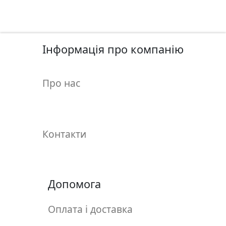
у
л
ь
п
Інформація про компанію
т
у
р
Про нас
а
М
о
Контакти
л
ь
б
е
Допомога
р
т
Оплата і доставка
и