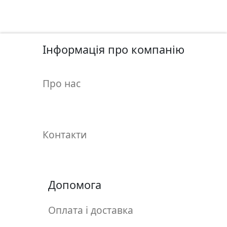
у
л
ь
п
Інформація про компанію
т
у
р
Про нас
а
М
о
Контакти
л
ь
б
е
Допомога
р
т
Оплата і доставка
и