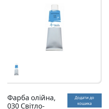
а
р
т
о
н
Г
р
а
ф
i
к
а
Ж
и
Фарба олійна,
Додати до
в
кошика
030 Світло-
о