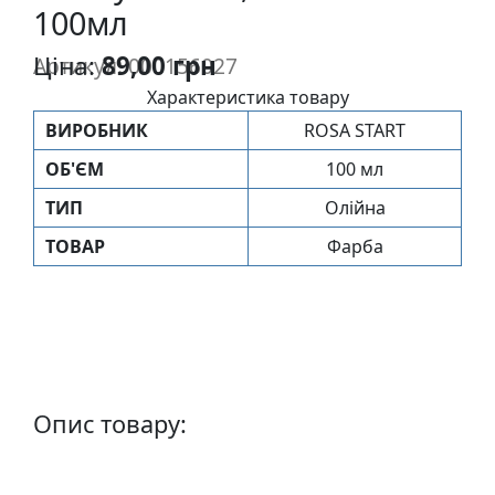
100мл
п
и
Ціна:
89,00 грн
Артикул: 000156027
с
Характеристика товару
ВИРОБНИК
ROSA START
Л
і
ОБ'ЄМ
100 мл
н
ТИП
Олійна
о
г
ТОВАР
Фарба
р
а
в
ю
р
а
Опис товару:
.
С
к