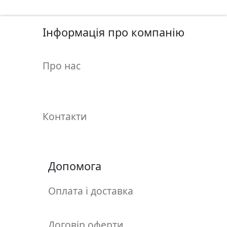
у
л
ь
Інформація про компанію
п
т
Про нас
у
р
а
Контакти
М
о
л
ь
Допомога
б
е
Оплата і доставка
р
т
и
Договір оферти