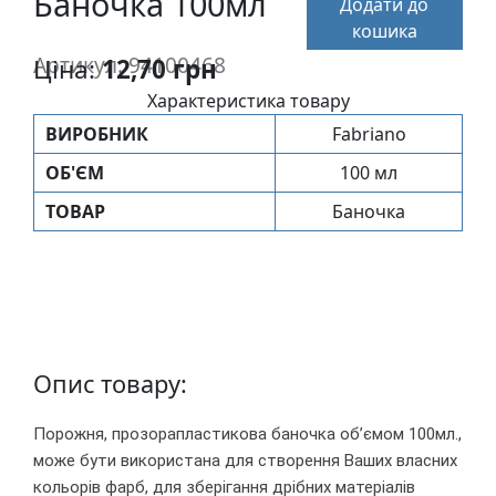
Баночка 100мл
Додати до
п
кошика
и
Артикул: 94100468
Ціна:
12,70 грн
с
Характеристика товару
Л
ВИРОБНИК
Fabriano
і
ОБ'ЄМ
100 мл
н
ТОВАР
Баночка
о
г
р
а
в
ю
р
Опис товару:
а
.
Порожня, прозорапластикова баночка об’ємом 100мл.,
С
може бути використана для створення Ваших власних
к
кольорiв фарб, для зберiгання дрiбних матерiалiв