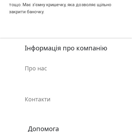
у
тощо. Має з’ємну кришечку, яка дозволяє щiльно
л
закрити баночку.
ь
п
т
у
р
Інформація про компанію
а
Про нас
М
о
л
ь
б
Контакти
е
р
т
и
Допомога