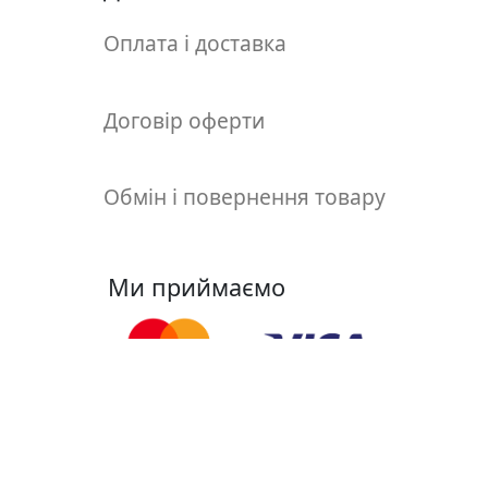
т
а
Оплата і доставка
е
т
ю
Договір оферти
д
н
и
Обмін і повернення товару
к
и
Ми приймаємо
П
о
з
о
л
о
Ми у соцмережах
т
а