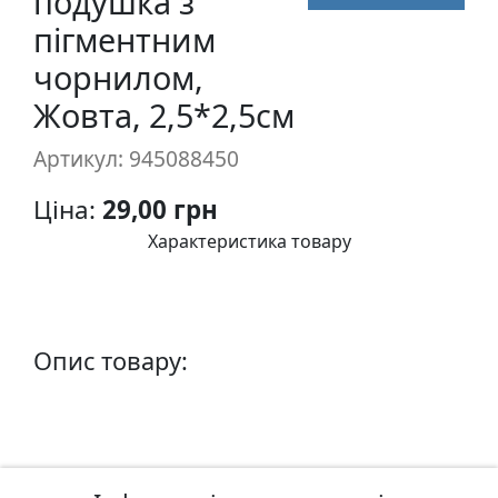
подушка з
п
пігментним
и
чорнилом,
с
Жовта, 2,5*2,5см
Л
Артикул: 945088450
і
н
Ціна:
29,00 грн
о
г
Характеристика товару
р
а
в
ю
Опис товару:
р
а
.
С
к