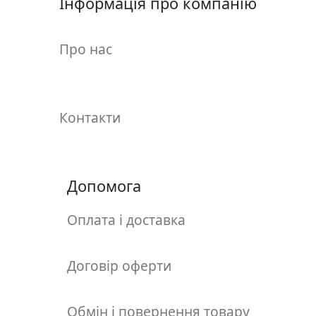
Інформація про компанію
у
л
ь
Про нас
п
т
у
р
Контакти
а
М
Допомога
о
л
ь
Оплата і доставка
б
е
Договір оферти
р
т
и
Обмін і повернення товару