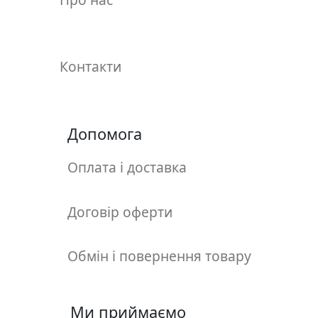
у
л
ь
п
Контакти
т
у
р
а
Допомога
Оплата і доставка
М
о
л
Договір оферти
ь
б
е
Обмін і повернення товару
р
т
и
Ми приймаємо