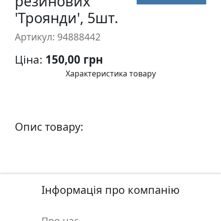
резинових
п
'Троянди', 5шт.
и
с
Артикул: 94888442
Ціна:
150,00 грн
Л
і
Характеристика товару
н
о
г
р
Опис товару:
а
в
ю
р
а
Інформація про компанію
.
С
к
Про нас