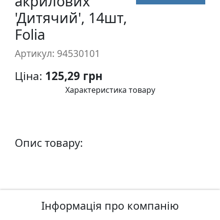
акрилових
п
'Дитячий', 14шт,
и
Folia
с
Артикул: 94530101
Л
і
Ціна:
125,29 грн
н
Характеристика товару
о
г
р
а
Опис товару:
в
ю
р
а
.
С
Інформація про компанію
к