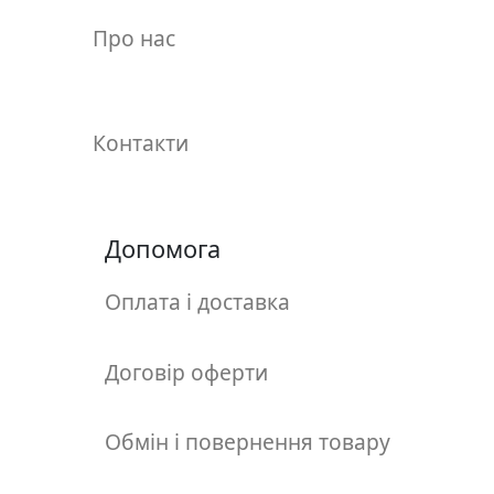
у
Про нас
л
ь
п
т
Контакти
у
р
а
Допомога
М
о
Оплата і доставка
л
ь
б
Договір оферти
е
р
Обмін і повернення товару
т
и