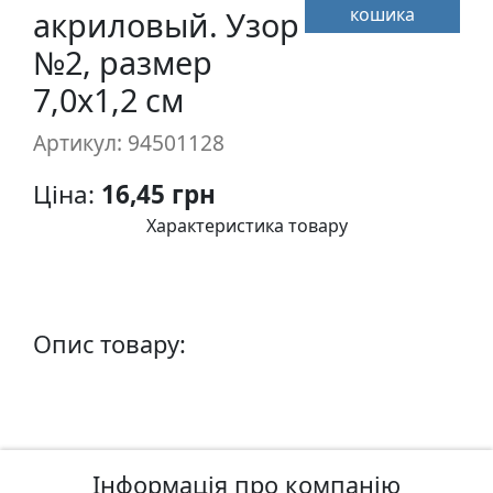
кошика
п
акриловый. Узор
и
№2, размер
с
7,0х1,2 см
Л
Артикул: 94501128
і
н
Ціна:
16,45 грн
о
Характеристика товару
г
р
а
в
Опис товару:
ю
р
а
.
С
к
Інформація про компанію