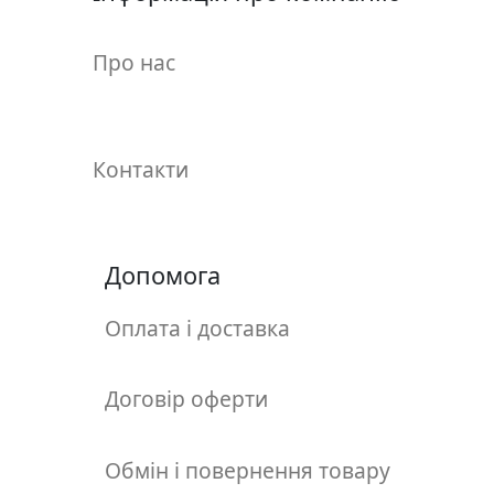
у
л
Про нас
ь
п
т
у
Контакти
р
а
М
Допомога
о
л
Оплата і доставка
ь
б
е
Договір оферти
р
т
Обмін і повернення товару
и