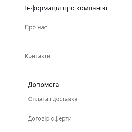
у
Інформація про компанію
л
ь
п
Про нас
т
у
р
а
Контакти
М
о
Допомога
л
ь
б
Оплата і доставка
е
р
Договір оферти
т
и