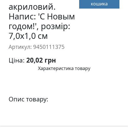
кошика
п
акриловий.
и
Напис: 'С Новым
с
годом!', розмір:
7,0х1,0 см
Л
і
Артикул: 9450111375
н
о
Ціна:
20,02 грн
г
Характеристика товару
р
а
в
ю
р
Опис товару:
а
.
С
к