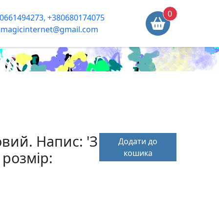
0
0661494273, +380680174075
tmagicinternet@gmail.com
ий. Напис: 'З
Додати до
кошика
 розмір: