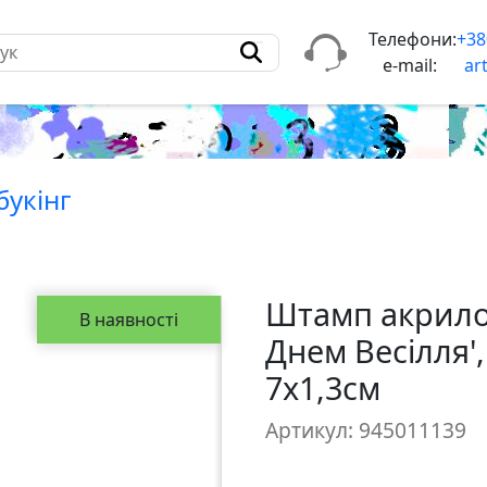
Телефони:
+38
e-mail:
ar
букiнг
Штамп акрилов
В наявності
Днем Весілля',
7х1,3см
Артикул: 945011139