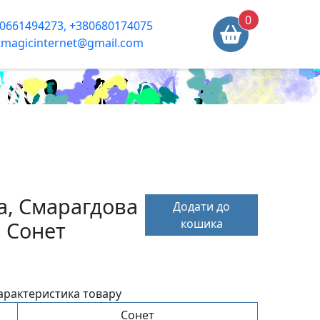
0
0661494273, +380680174075
tmagicinternet@gmail.com
а, Смарагдова
Додати до
кошика
, Сонет
арактеристика товару
Сонет