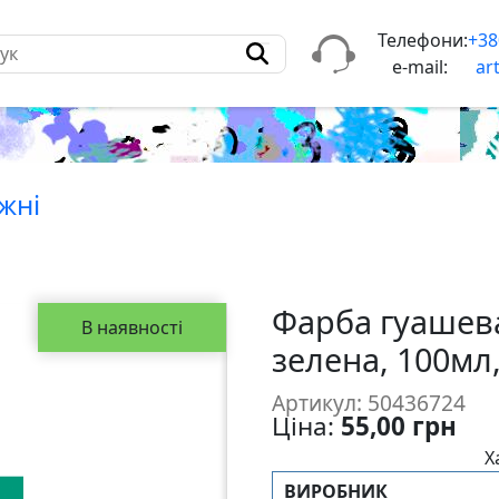
Телефони:
+38
e-mail:
ar
жнi
Фарба гуашев
В наявності
зелена, 100мл
Артикул: 50436724
Ціна:
55,00 грн
Х
ВИРОБНИК