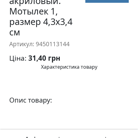
акриловый.
п
Мотылек 1,
и
размер 4,3х3,4
с
см
Л
Артикул: 9450113144
і
н
Ціна:
31,40 грн
о
г
Характеристика товару
р
а
в
ю
Опис товару:
р
а
.
С
к