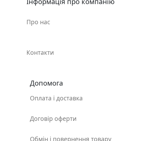
Інформація про компанію
у
л
ь
Про нас
п
т
у
р
Контакти
а
М
Допомога
о
л
ь
Оплата і доставка
б
е
Договір оферти
р
т
и
Обмін і повернення товару