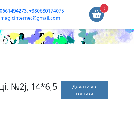
0
0661494273, +380680174075
tmagicinternet@gmail.com
і, №2j, 14*6,5
Додати до
кошика