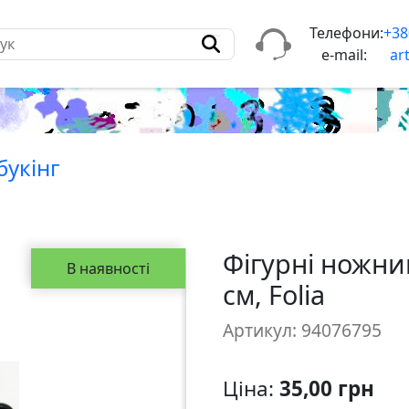
Телефони:
+38
e-mail:
ar
букiнг
Фігурні ножниц
В наявності
см, Folia
Артикул: 94076795
Ціна:
35,00 грн