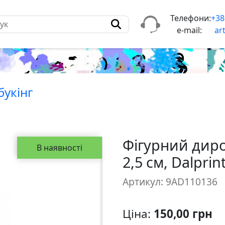
Телефони:
+38
e-mail:
ar
букiнг
Фігурний диро
В наявності
2,5 см, Dalprin
Артикул: 9AD110136
Ціна:
150,00 грн