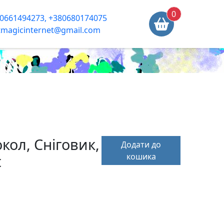
0
0661494273, +380680174075
tmagicinternet@gmail.com
кол, Сніговик,
Додати до
кошика
t