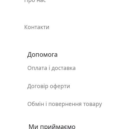
у
л
ь
п
Контакти
т
у
р
а
Допомога
Оплата і доставка
М
о
л
Договір оферти
ь
б
е
Обмін і повернення товару
р
т
и
Ми приймаємо