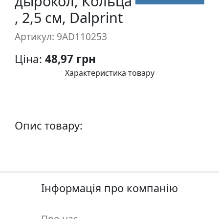
дырокол, Кольца
п
, 2,5 см, Dalprint
и
с
Артикул: 9AD110253
Ціна:
48,97 грн
Л
і
Характеристика товару
н
о
г
р
Опис товару:
а
в
ю
р
а
Інформація про компанію
.
С
к
Про нас