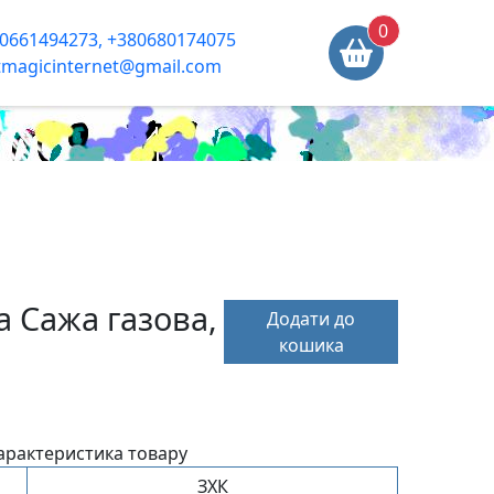
0
0661494273, +380680174075
tmagicinternet@gmail.com
 Сажа газова,
Додати до
кошика
арактеристика товару
ЗХК