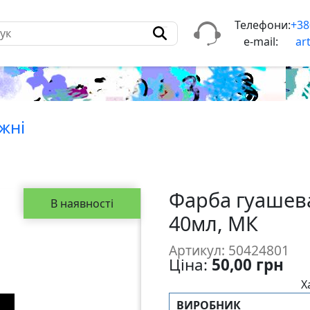
Телефони:
+38
e-mail:
ar
жнi
Фарба гуашева
В наявності
40мл, МК
Артикул: 50424801
Ціна:
50,00 грн
Х
ВИРОБНИК