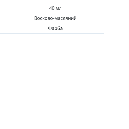
40 мл
Восково-масляний
Фарба