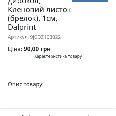
дирокол,
п
Кленовий листок
и
(брелок), 1см,
с
Dalprint
Л
Артикул: 9JCDZ103022
і
н
Ціна:
90,00 грн
о
г
Характеристика товару
р
а
в
ю
Опис товару:
р
а
.
С
к