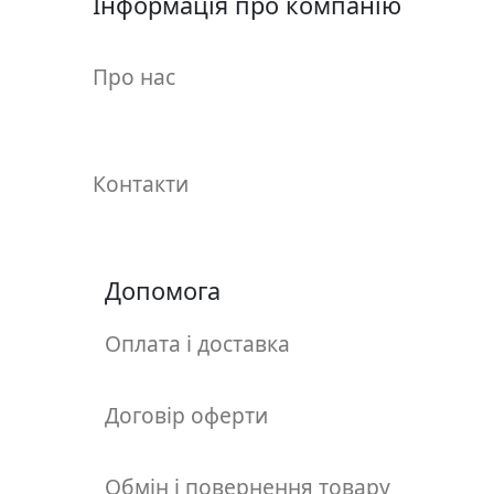
Інформація про компанію
у
л
ь
Про нас
п
т
у
р
Контакти
а
М
Допомога
о
л
ь
Оплата і доставка
б
е
Договір оферти
р
т
и
Обмін і повернення товару