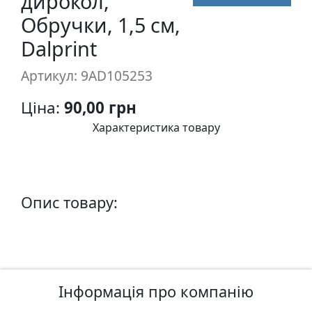
дирокол,
п
Обручки, 1,5 см,
и
Dalprint
с
Артикул: 9AD105253
Л
і
Ціна:
90,00 грн
н
Характеристика товару
о
г
р
а
Опис товару:
в
ю
р
а
.
С
Інформація про компанію
к