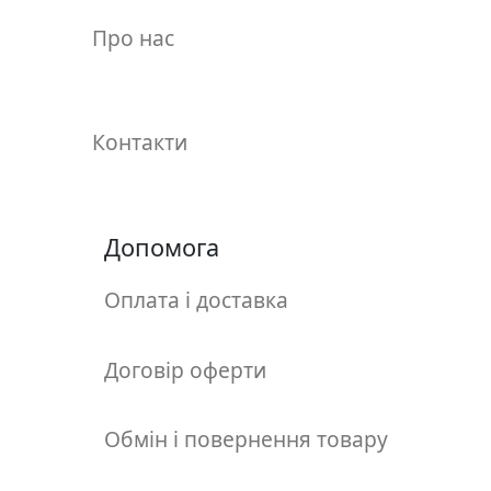
у
Про нас
л
ь
п
т
Контакти
у
р
а
Допомога
М
о
Оплата і доставка
л
ь
б
Договір оферти
е
р
Обмін і повернення товару
т
и