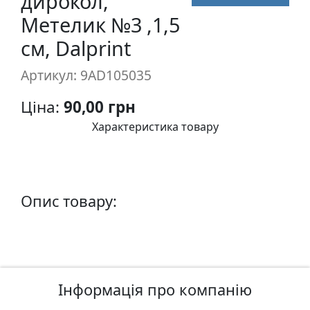
дирокол,
п
Метелик №3 ,1,5
и
см, Dalprint
с
Артикул: 9AD105035
Л
і
Ціна:
90,00 грн
н
Характеристика товару
о
г
р
а
Опис товару:
в
ю
р
а
.
С
Інформація про компанію
к