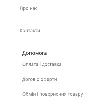
у
Про нас
л
ь
п
т
Контакти
у
р
а
Допомога
М
о
Оплата і доставка
л
ь
б
Договір оферти
е
р
Обмін і повернення товару
т
и