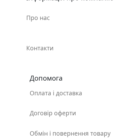
у
л
Про нас
ь
п
т
у
Контакти
р
а
М
Допомога
о
л
Оплата і доставка
ь
б
е
Договір оферти
р
т
Обмін і повернення товару
и