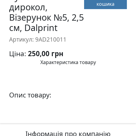
кошика
п
дирокол,
и
Візерунок №5, 2,5
с
см, Dalprint
Л
Артикул: 9AD210011
і
н
Ціна:
250,00 грн
о
Характеристика товару
г
р
а
в
Опис товару:
ю
р
а
.
С
к
Інформація про компанію