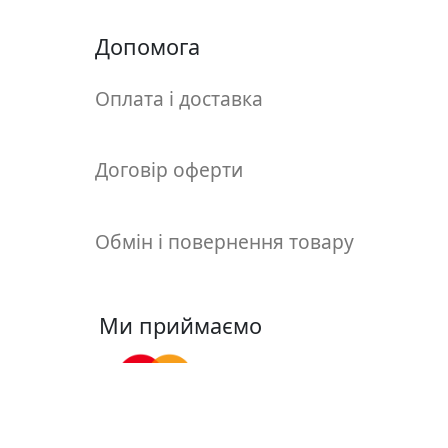
т
а
Допомога
е
т
Оплата і доставка
ю
д
н
Договір оферти
и
к
и
Обмін і повернення товару
П
о
Ми приймаємо
з
о
л
о
т
а