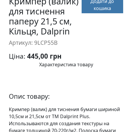
Кримпер (валик)
Додати до
п
кошика
для тиснення
и
с
паперу 21,5 см,
Кільця, Dalprin
Л
Артикул: 9LCP55B
і
н
Ціна:
445,00 грн
о
г
Характеристика товару
р
а
в
ю
Опис товару:
р
а
Кримпер (валик) для тиснения бумаги шириной
.
10,5см и 21,5см от ТМ Dalprint Plus.
С
Использываются для создания текстуры на
к
бумаге толщиной 70-220г/м2. Полоска бумаги