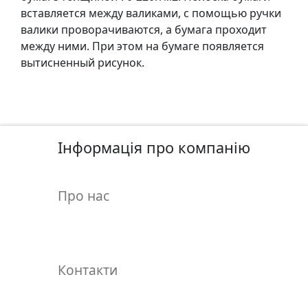
у
вставляется между валиками, с помощью ручки
л
валики проворачиваются, а бумага проходит
ь
между ними. При этом на бумаге появляется
п
вытисненный рисунок.
т
у
р
а
Інформація про компанію
М
о
Про нас
л
ь
б
е
р
Контакти
т
и