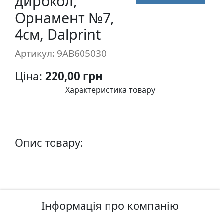
дирокол,
п
Орнамент №7,
и
4см, Dalprint
с
Артикул: 9AB605030
Л
і
Ціна:
220,00 грн
н
Характеристика товару
о
г
р
а
Опис товару:
в
ю
р
а
.
С
Інформація про компанію
к