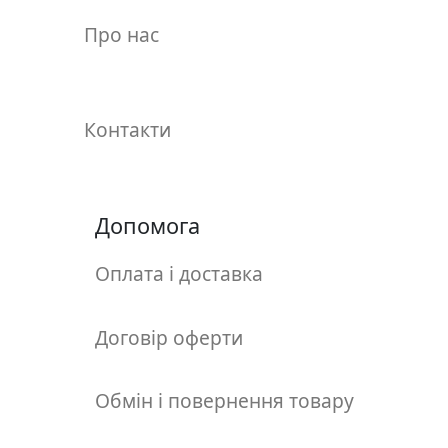
у
Про нас
л
ь
п
т
Контакти
у
р
а
Допомога
М
о
Оплата і доставка
л
ь
б
Договір оферти
е
р
Обмін і повернення товару
т
и