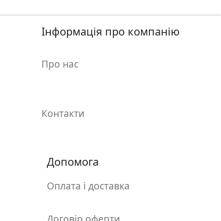
у
л
ь
Інформація про компанію
п
т
Про нас
у
р
а
Контакти
М
о
л
ь
Допомога
б
е
Оплата і доставка
р
т
и
Договір оферти