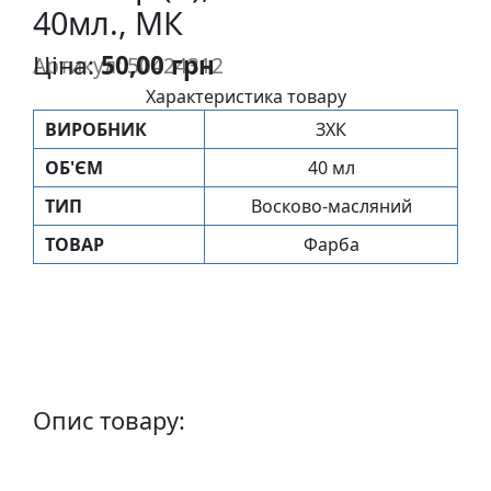
40мл., МК
п
и
Ціна:
50,00 грн
Артикул: 50424312
с
Характеристика товару
ВИРОБНИК
ЗХК
Л
і
ОБ'ЄМ
40 мл
н
ТИП
Восково-масляний
о
г
ТОВАР
Фарба
р
а
в
ю
р
а
Опис товару:
.
С
к