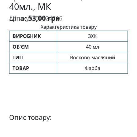
40мл., МК
п
и
Ціна:
53,00 грн
Артикул: 50424716
с
Характеристика товару
ВИРОБНИК
ЗХК
Л
і
ОБ'ЄМ
40 мл
н
ТИП
Восково-масляний
о
г
ТОВАР
Фарба
р
а
в
ю
р
а
Опис товару:
.
С
к