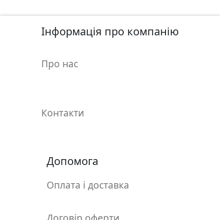
у
л
ь
Інформація про компанію
п
т
Про нас
у
р
а
Контакти
М
о
л
ь
Допомога
б
е
Оплата і доставка
р
т
и
Договір оферти