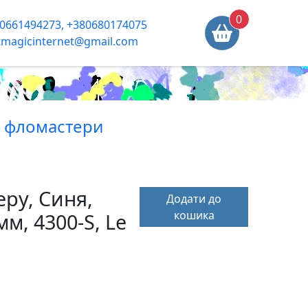
0
0661494273, +380680174075
tmagicinternet@gmail.com
, фломастери
еру, Синя,
Додати до
кошика
мм, 4300-S, Le