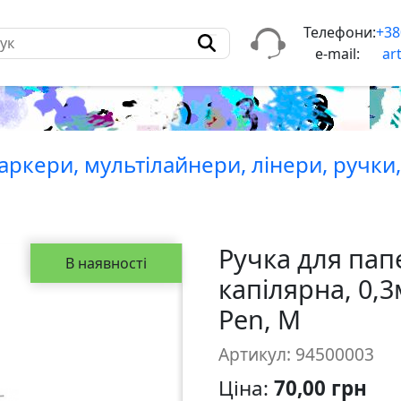
Телефони:
+38
e-mail:
ar
ркери, мультiлайнери, лiнери, ручки
Ручка для пап
В наявності
капілярна, 0,3
Рen, M
Артикул: 94500003
Ціна:
70,00 грн