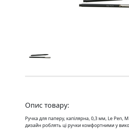
а
р
т
о
н
Г
р
а
ф
i
к
а
Опис товару:
Ж
и
Ручка для паперу, капілярна, 0,3 мм, Le Pen, 
в
дизайн роблять ці ручки комфортними у вико
о