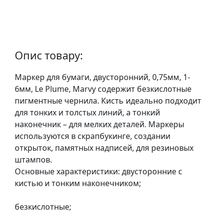
у
л
ь
п
т
Опис товару:
у
р
Маркер для бумаги, двусторонний, 0,75мм, 1-
а
6мм, Le Plume, Marvy содержит безкислотные
пигментные чернила. Кисть идеально подходит
для тонких и толстых линий, а тонкий
М
наконечник – для мелких деталей. Маркеры
о
используются в скрапбукинге, создании
л
открыток, памятных надписей, для резиновых
ь
штампов.
б
Основные характеристики: двусторонние с
е
кистью и тонким наконечником;
р
т
безкислотные;
и