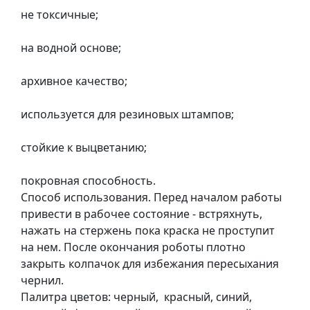
т
не токсичные;
а
е
на водной основе;
т
ю
архивное качество;
д
н
используется для резиновых штампов;
и
к
стойкие к выцветанию;
и
покровная способность.
П
Способ использования. Перед началом работы
о
привести в рабочее состояние - встряхнуть,
з
нажать на стержень пока краска не проступит
о
на нем. После окончания роботы плотно
л
закрыть колпачок для избежания пересыхания
о
чернил.
т
Палитра цветов: черный, красный, синий,
а