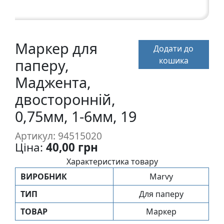
п
и
с
Маркер для
Додати до
Л
кошика
паперу,
і
Маджента,
н
двосторонній,
о
г
0,75мм, 1-6мм, 19
р
а
Артикул: 94515020
в
Ціна:
40,00 грн
ю
Характеристика товару
р
ВИРОБНИК
Marvy
а
.
ТИП
Для паперу
С
ТОВАР
Маркер
к