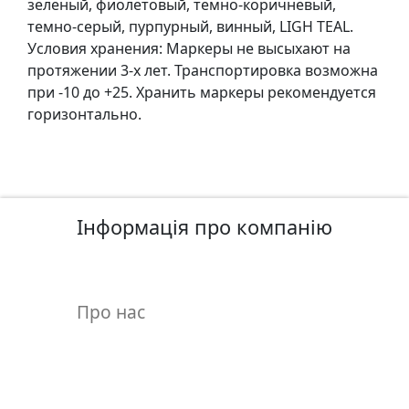
зеленый, фиолетовый, темно-коричневый,
.
темно-серый, пурпурный, винный, LIGH TEAL.
Р
Условия хранения: Маркеры не высыхают на
е
протяжении 3-х лет. Транспортировка возможна
с
при -10 до +25. Хранить маркеры рекомендуется
т
горизонтально.
а
в
р
а
ц
Інформація про компанію
i
я
Про нас
П
о
л
о
т