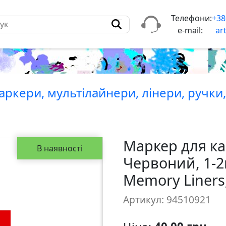
Телефони:
+38
e-mail:
ar
ркери, мультiлайнери, лiнери, ручки
Маркер для ка
В наявності
Червоний, 1-2
Memory Liners
Артикул: 94510921