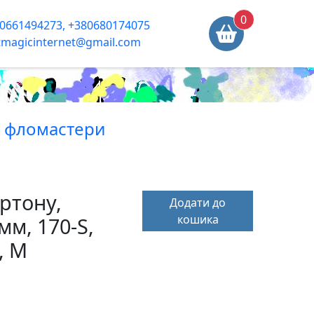
0
0661494273, +380680174075
tmagicinternet@gmail.com
, фломастери
ртону,
Додати до
кошика
мм, 170-S,
, M