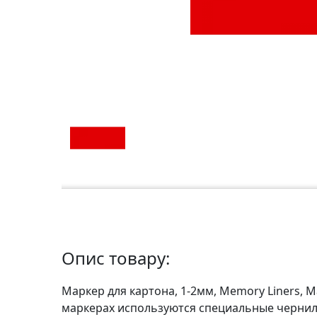
а
р
т
о
н
Г
р
а
ф
i
к
а
Опис товару:
Ж
и
Маркер для картона, 1-2мм, Memory Liners, 
в
маркерах используются специальные чернила
о