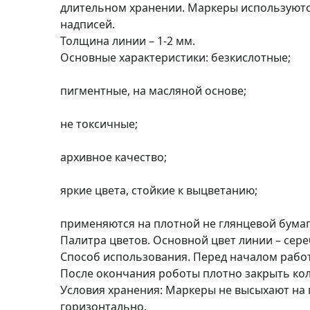
длительном хранении. Маркеры используются
п
надписей.
и
Толщина линии – 1-2 мм.
с
Основные характеристики: безкислотные;
Л
пигментные, на масляной основе;
і
н
не токсичные;
о
г
архивное качество;
р
а
яркие цвета, стойкие к выцветанию;
в
ю
применяются на плотной не глянцевой бумаге
р
Палитра цветов. Основной цвет линии – сере
а
Способ использования. Перед началом работы
.
После окончания роботы плотно закрыть ко
С
Условия хранения: Маркеры не высыхают на 
к
горизонтально.