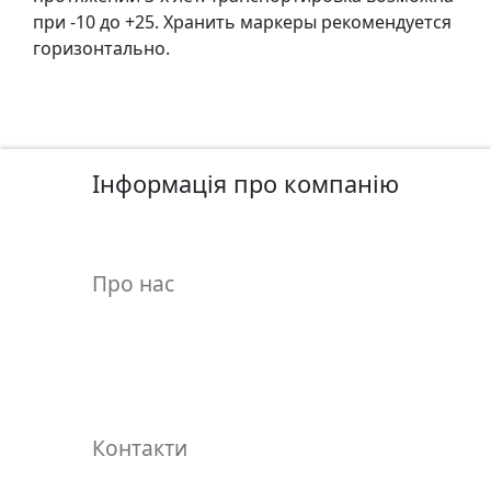
при -10 до +25. Хранить маркеры рекомендуется
.
горизонтально.
Р
е
с
т
а
Інформація про компанію
в
р
а
ц
Про нас
i
я
П
о
л
Контакти
о
т