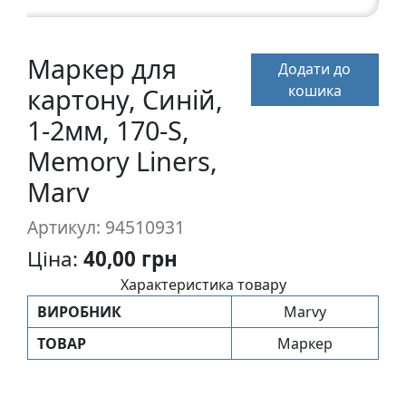
п
и
с
Маркер для
Додати до
кошика
картону, Синій,
Л
1-2мм, 170-S,
і
Memory Liners,
н
о
Marv
г
р
Артикул: 94510931
а
Ціна:
40,00 грн
в
ю
Характеристика товару
р
ВИРОБНИК
Marvy
а
ТОВАР
Маркер
.
С
к