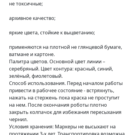
т
не токсичные;
а
е
архивное качество;
т
ю
яркие цвета, стойкие к выцветанию;
д
н
применяются на плотной не глянцевой бумаге,
и
ватмане и картоне.
к
Палитра цветов. Основной цвет линии –
и
серебряный. Цвет контура: красный, синий,
зелёный, фиолетовый.
Способ использования. Перед началом работы
П
привести в рабочее состояние - встряхнуть,
о
нажать на стержень пока краска не проступит
з
на нем. После окончания роботы плотно
о
закрыть колпачок для избежания пересыхания
л
чернил.
о
Условия хранения: Маркеры не высыхают на
т
протяжении 3-х лет. Транспортировка возможна
а