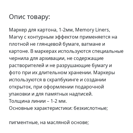
у
л
Опис товару:
ь
п
Маркер для картона, 1-2мм, Memory Liners,
т
Marvy с контурным эффектом применяется на
у
плотной не глянцевой бумаге, ватмане и
р
картоне. В маркерах используются специальные
а
чернила для архивации, не содержащие
растворителей и не разрушающие бумагу и
М
фото при их длительном хранении. Маркеры
о
используются в скрапбукинге и создании
л
открыток, при оформлении подарочной
ь
упаковки и для памятных надписей.
б
Толщина линии – 1-2 мм.
е
Основные характеристики: безкислотные;
р
т
пигментные, на масляной основе;
и