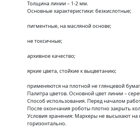
Толщина линии – 1-2 мм.
п
Основные характеристики: безкислотные;
и
с
пигментные, на масляной основе;
Л
не токсичные;
і
н
архивное качество;
о
г
яркие цвета, стойкие к выцветанию;
р
а
применяются на плотной не глянцевой бумаге
в
Палитра цветов. Основной цвет линии – сере
ю
Способ использования. Перед началом работы
р
После окончания роботы плотно закрыть ко
а
Условия хранения: Маркеры не высыхают на 
.
горизонтально.
С
к