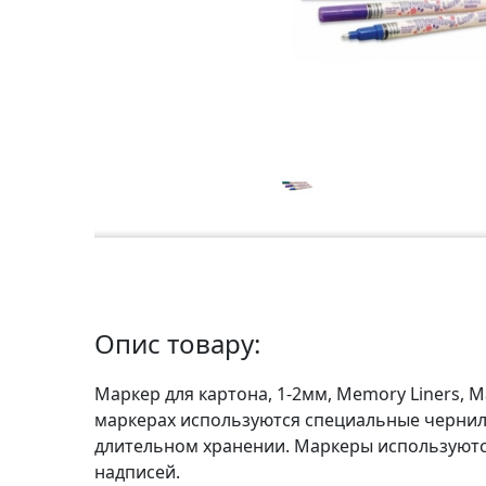
а
р
т
о
н
Г
р
а
ф
i
к
а
Опис товару:
Маркер для картона, 1-2мм, Memory Liners, 
Ж
маркерах используются специальные чернила
и
длительном хранении. Маркеры используются
в
надписей.
о