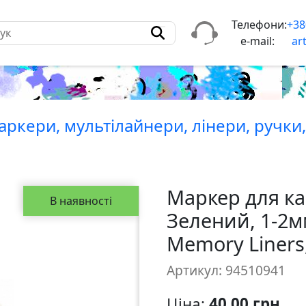
Телефони:
+38
e-mail:
ar
ркери, мультiлайнери, лiнери, ручки
Маркер для ка
В наявності
Зелений, 1-2мм
Memory Liners
Артикул: 94510941
Ціна:
40,00 грн