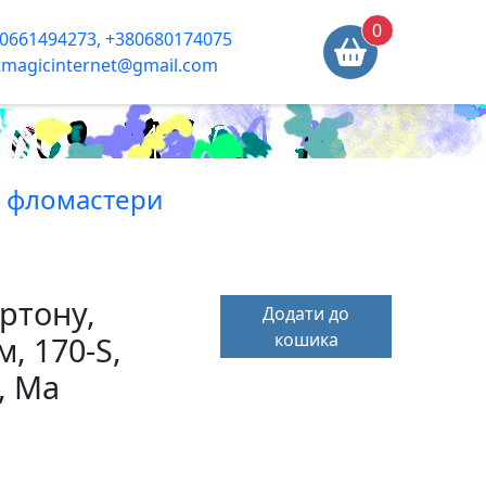
0
0661494273, +380680174075
tmagicinternet@gmail.com
, фломастери
ртону,
Додати до
кошика
, 170-S,
, Ma