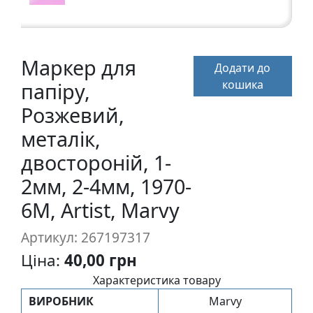
п
и
с
Маркер для
Додати до
Л
кошика
папіру,
і
Розжевий,
н
металік,
о
г
двостороній, 1-
р
2мм, 2-4мм, 1970-
а
в
6M, Artist, Marvy
ю
р
Артикул: 267197317
а
Ціна:
40,00 грн
.
Характеристика товару
С
ВИРОБНИК
Marvy
к