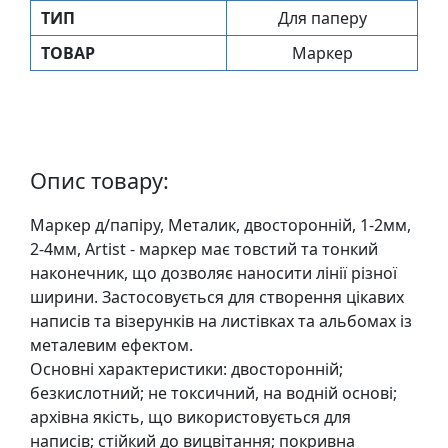
у
ТИП
Для паперу
л
ТОВАР
Маркер
ь
п
т
у
р
Опис товару:
а
Маркер д/папіру, Металик, двосторонній, 1-2мм,
М
2-4мм, Artist - маркер має товстий та тонкий
о
наконечник, що дозволяє наносити лінії різної
л
ширини. Застосовується для створення цікавих
ь
написів та візерунків на листівках та альбомах із
б
металевим ефектом.
е
Основні характеристики: двосторонній;
р
безкислотний; не токсичний, на водній основі;
т
архівна якість, що використовується для
и
написів; стійкий до вицвітання; покривна