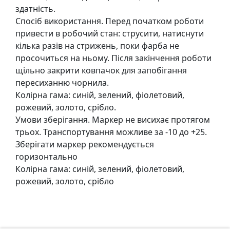
т
здатність.
а
Спосіб використання. Перед початком роботи
е
привести в робочий стан: струсити, натиснути
т
кілька разів на стрижень, поки фарба не
ю
просочиться на ньому. Після закінчення роботи
д
щільно закрити ковпачок для запобігання
н
пересиханню чорнила.
и
Колірна гама: синій, зелений, фіолетовий,
к
рожевий, золото, срібло.
и
Умови зберігання. Маркер не висихає протягом
трьох. Транспортування можливе за -10 до +25.
П
Зберігати маркер рекомендується
о
горизонтально
з
Колірна гама: синій, зелений, фіолетовий,
о
рожевий, золото, срібло
л
о
т
а