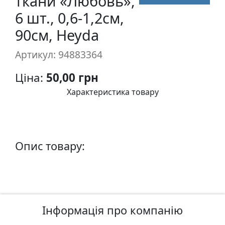
ткани «Любовь»,
п
6 шт., 0,6-1,2см,
и
90см, Heyda
с
Артикул: 94883364
Л
і
Ціна:
50,00 грн
н
Характеристика товару
о
г
р
а
Опис товару:
в
ю
р
а
.
С
Інформація про компанію
к