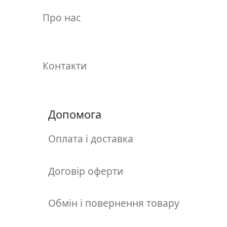
у
Про нас
л
ь
п
т
Контакти
у
р
а
Допомога
М
о
Оплата і доставка
л
ь
б
Договір оферти
е
р
Обмін і повернення товару
т
и