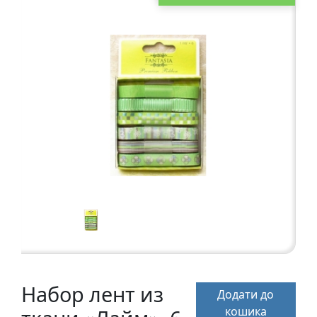
а
р
т
о
н
Г
р
а
ф
i
к
а
Ж
и
Набор лент из
в
Додати до
о
кошика