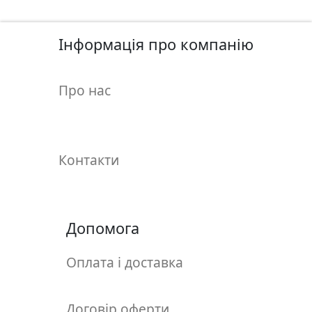
у
л
ь
Інформація про компанію
п
т
Про нас
у
р
а
Контакти
М
о
л
ь
Допомога
б
е
Оплата і доставка
р
т
и
Договір оферти