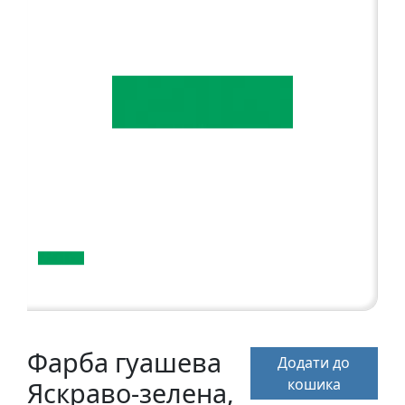
а
р
т
о
н
Г
р
а
ф
i
к
а
Ж
и
Фарба гуашева
Додати до
в
кошика
Яскраво-зелена,
о