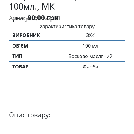
100мл., МК
п
и
Ціна:
90,00 грн
Артикул: 50422711
с
Характеристика товару
ВИРОБНИК
ЗХК
Л
і
ОБ'ЄМ
100 мл
н
ТИП
Восково-масляний
о
г
ТОВАР
Фарба
р
а
в
ю
р
а
Опис товару:
.
С
к