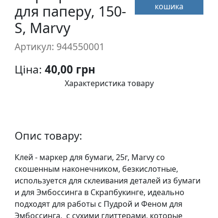
кошика
п
для паперу, 150-
и
S, Marvy
с
Артикул: 944550001
Л
Ціна:
40,00 грн
і
н
Характеристика товару
о
г
р
а
Опис товару:
в
ю
Клей - маркер для бумаги, 25г, Marvy со
р
скошенным наконечником, безкислотные,
а
используется для склеивания деталей из бумаги
.
и для Эмбоссинга в Скрапбукинге, идеально
С
подходят для работы с Пудрой и Феном для
к
Эмбоссинга, с сухими глиттерами, которые