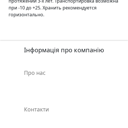
протяжении 3-х лет. Транспортировка возможна
т
при -10 до +25. Хранить рекомендуется
а
горизонтально.
е
т
ю
д
н
Інформація про компанію
и
к
и
Про нас
П
о
з
о
л
Контакти
о
т
а