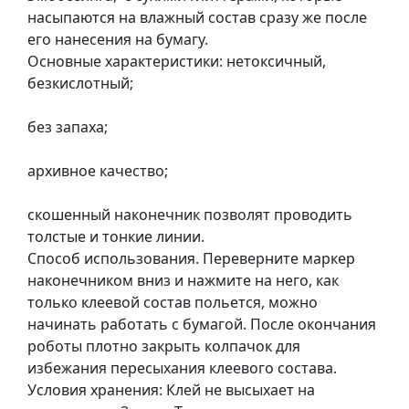
у
насыпаются на влажный состав сразу же после
л
его нанесения на бумагу.
ь
Основные характеристики: нетоксичный,
п
безкислотный;
т
у
без запаха;
р
а
архивное качество;
скошенный наконечник позволят проводить
М
толстые и тонкие линии.
о
Способ использования. Переверните маркер
л
наконечником вниз и нажмите на него, как
ь
только клеевой состав польется, можно
б
начинать работать с бумагой. После окончания
е
роботы плотно закрыть колпачок для
р
избежания пересыхания клеевого состава.
т
Условия хранения: Клей не высыхает на
и