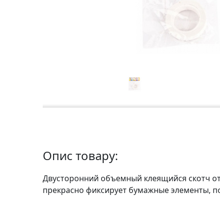
а
р
т
о
н
Г
р
а
ф
i
к
а
Опис товару:
Двусторонний объемный клеящийся скотч от 
Ж
прекрасно фиксирует бумажные элементы, по
и
в
о