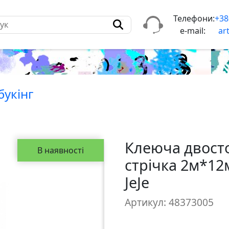
Телефони:
+38
e-mail:
ar
букiнг
Клеюча двост
В наявності
стрічка 2м*12
JeJe
Артикул: 48373005