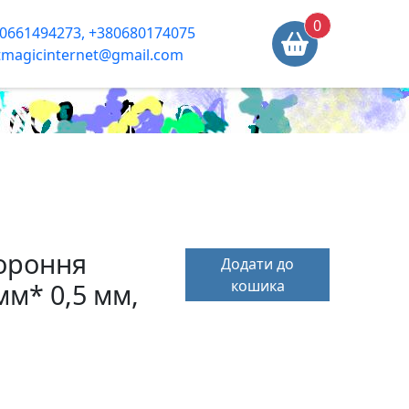
0
0661494273, +380680174075
tmagicinternet@gmail.com
ороння
Додати до
кошика
мм* 0,5 мм,