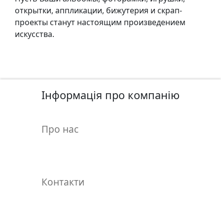
у
открытки, аппликации, бижутерия и скрап-
л
проекты станут настоящим произведением
ь
искусства.
п
т
у
р
а
Інформація про компанію
М
Про нас
о
л
ь
б
е
Контакти
р
т
и