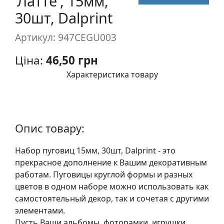
'Латте', 15мм,
п
30шт, Dalprint
и
с
Артикул: 947CEGU003
Ціна:
46,50 грн
Л
і
Характеристика товару
н
о
г
р
Опис товару:
а
в
Набор пуговиц 15мм, 30шт, Dalprint - это
ю
прекрасное дополнение к Вашим декоративным
р
работам. Пуговицы круглой формы и разных
а
цветов в одном наборе можно использовать как
.
самостоятельный декор, так и сочетая с другими
С
элементами.
к
Пусть Ваши альбомы, фоторамки, игрушки,