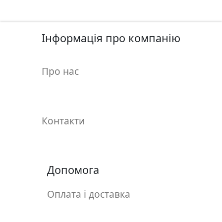
у
л
ь
Інформація про компанію
п
т
у
Про нас
р
а
М
Контакти
о
л
ь
б
Допомога
е
р
Оплата і доставка
т
и