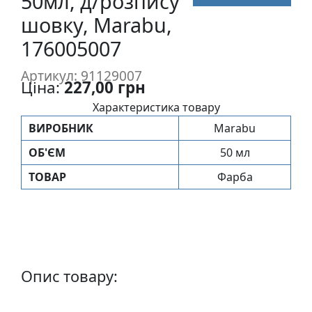
50мл, д/розпису
п
шовку, Marabu,
и
176005007
с
Артикул: 91129007
Л
Ціна:
227,00 грн
і
Характеристика товару
н
ВИРОБНИК
Marabu
о
г
ОБ'ЄМ
50 мл
р
ТОВАР
Фарба
а
в
ю
р
а
.
Опис товару:
С
к