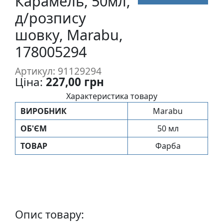
Карамель, 50мл,
п
д/розпису
и
шовку, Marabu,
с
178005294
Л
Артикул: 91129294
і
Ціна:
227,00 грн
н
о
Характеристика товару
г
ВИРОБНИК
Marabu
р
ОБ'ЄМ
50 мл
а
в
ТОВАР
Фарба
ю
р
а
.
С
Опис товару:
к