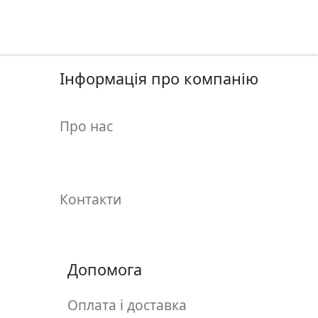
у
л
ь
п
т
Інформація про компанію
у
р
Про нас
а
М
о
Контакти
л
ь
б
е
Допомога
р
т
Оплата і доставка
и