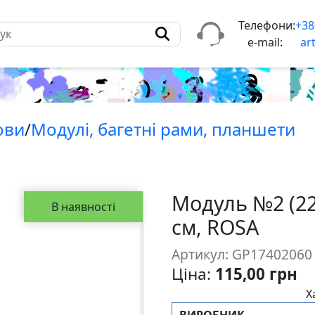
Телефони:
+38
e-mail:
ar
ови
/
Модулi, багетнi рами, планшети
Модуль №2 (22
В наявності
см, ROSA
Артикул: GP17402060
Ціна:
115,00 грн
Х
ВИРОБНИК