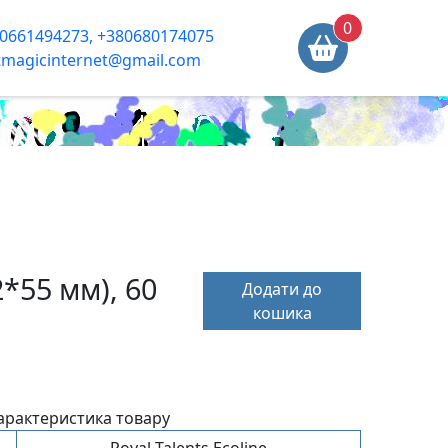
0
0661494273, +380680174075
tmagicinternet@gmail.com
*55 мм), 60
Додати до
кошика
арактеристика товару
Royal Talents Ecoline